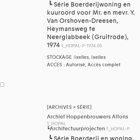
┗
Série Boerderijwoning en
kuuroord voor Mr. en mevr. Y.
Van Orshoven-Dreesen,
Heymansweg te
Neerglabbeek (Gruitrode),
1974
1_HOPAL-P-1974.05
STOCKAGE :Ixelles, Ixelles
ACCES : Autorisé, Accès complet
[ARCHIVES > SÉRIE]
Archief Hoppenbrouwers Alfons
1_HOPAL
Architectuurprojecten
┗
1_HOPAL-P
┗
Série Boerderij en woning,