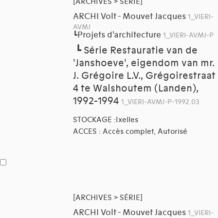
[ARCHIVES > SÉRIE]
ARCHI Volt - Mouvet Jacques
1_VIERI-
AVMJ
Projets d'architecture
┗
1_VIERI-AVMJ-P
┗
Série Restauratie van de
'Janshoeve', eigendom van mr.
J. Grégoire L.V., Grégoirestraat
4 te Walshoutem (Landen),
1992-1994
1_VIERI-AVMJ-P-1992.03
STOCKAGE :Ixelles
ACCES : Accès complet, Autorisé
[ARCHIVES > SÉRIE]
ARCHI Volt - Mouvet Jacques
1_VIERI-