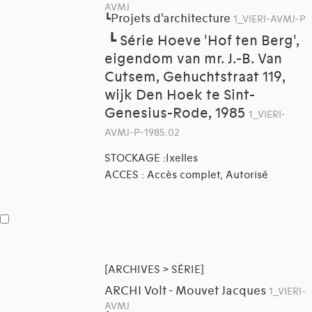
AVMJ
Projets d'architecture
┗
1_VIERI-AVMJ-P
┗
Série Hoeve 'Hof ten Berg',
eigendom van mr. J.-B. Van
Cutsem, Gehuchtstraat 119,
wijk Den Hoek te Sint-
Genesius-Rode, 1985
1_VIERI-
AVMJ-P-1985.02
STOCKAGE :Ixelles
ACCES : Accès complet, Autorisé
[ARCHIVES > SÉRIE]
ARCHI Volt - Mouvet Jacques
1_VIERI-
AVMJ