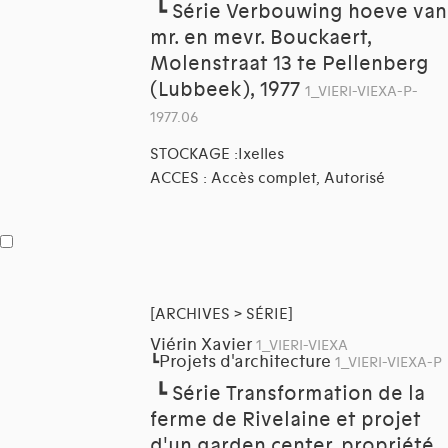
┗
Série Verbouwing hoeve van
mr. en mevr. Bouckaert,
Molenstraat 13 te Pellenberg
(Lubbeek), 1977
1_VIERI-VIEXA-P-
1977.06
STOCKAGE :Ixelles
ACCES : Accès complet, Autorisé
[ARCHIVES > SÉRIE]
Viérin Xavier
1_VIERI-VIEXA
Projets d'architecture
┗
1_VIERI-VIEXA-P
┗
Série Transformation de la
ferme de Rivelaine et projet
d'un garden center, propriété