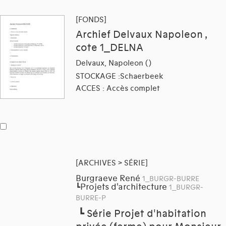
[FONDS]
Archief Delvaux Napoleon ,
cote 1_DELNA
Delvaux, Napoleon ()
STOCKAGE :Schaerbeek
ACCES : Accès complet
[ARCHIVES > SÉRIE]
Burgraeve René
1_BURGR-BURRE
Projets d'architecture
┗
1_BURGR-
BURRE-P
┗
Série Projet d'habitation