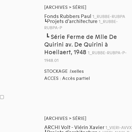
[ARCHIVES > SÉRIE]
Fonds Rubbers Paul
1_RUBBE-RUBPA
Projets d'architecture
┗
1_RUBBE-
RUBPA-P
┗
Série Ferme de Mlle De
Quirini av. De Quirini à
Hoeilaert, 1948
1_RUBBE-RUBPA-P-
1948.01
STOCKAGE :Ixelles
ACCES : Accès partiel
[ARCHIVES > SÉRIE]
ARCHI Volt - Viérin Xavier
1_VIERI-AVVX