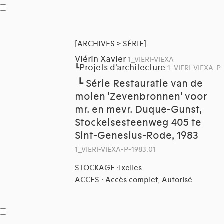
[ARCHIVES > SÉRIE]
Viérin Xavier
1_VIERI-VIEXA
Projets d'architecture
┗
1_VIERI-VIEXA-P
┗
Série Restauratie van de
molen 'Zevenbronnen' voor
mr. en mevr. Duque-Gunst,
Stockelsesteenweg 405 te
Sint-Genesius-Rode, 1983
1_VIERI-VIEXA-P-1983.01
STOCKAGE :Ixelles
ACCES : Accès complet, Autorisé