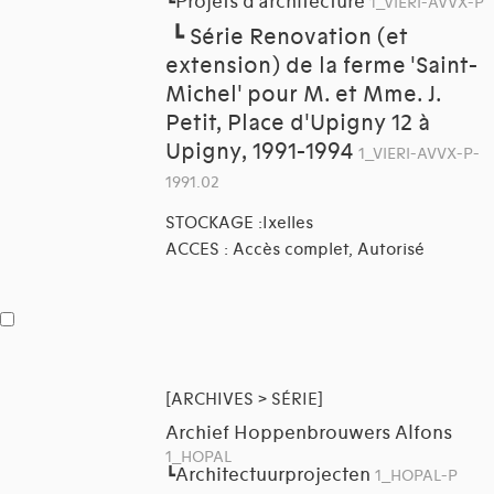
Projets d'architecture
┗
1_VIERI-AVVX-P
┗
Série Renovation (et
extension) de la ferme 'Saint-
Michel' pour M. et Mme. J.
Petit, Place d'Upigny 12 à
Upigny, 1991-1994
1_VIERI-AVVX-P-
1991.02
STOCKAGE :Ixelles
ACCES : Accès complet, Autorisé
[ARCHIVES > SÉRIE]
Archief Hoppenbrouwers Alfons
1_HOPAL
Architectuurprojecten
┗
1_HOPAL-P