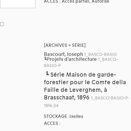
ACCES : Accès partiel, Autorisé
[ARCHIVES > SÉRIE]
Bascourt, Joseph
1_BASCO-BASJO
Projets d'architecture
┗
1_BASCO-
BASJO-P
┗
Série Maison de garde-
forestier pour le Comte della
Faille de Leverghem, à
Brasschaat, 1896
1_BASCO-BASJO-P-
1896.04
STOCKAGE :Ixelles
ACCES :