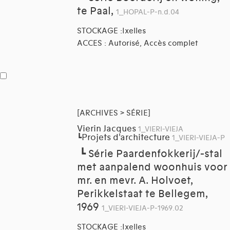
te Paal,
1_HOPAL-P-n.d.04
STOCKAGE :Ixelles
ACCES : Autorisé, Accès complet
[ARCHIVES > SÉRIE]
Vierin Jacques
1_VIERI-VIEJA
Projets d'architecture
┗
1_VIERI-VIEJA-P
┗
Série Paardenfokkerij/-stal
met aanpalend woonhuis voor
mr. en mevr. A. Holvoet,
Perikkelstaat te Bellegem,
1969
1_VIERI-VIEJA-P-1969.02
STOCKAGE :Ixelles