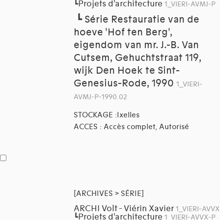
Projets d'architecture
┗
1_VIERI-AVMJ-P
┗
Série Restauratie van de
hoeve 'Hof ten Berg',
eigendom van mr. J.-B. Van
Cutsem, Gehuchtstraat 119,
wijk Den Hoek te Sint-
Genesius-Rode, 1990
1_VIERI-
AVMJ-P-1990.02
STOCKAGE :Ixelles
ACCES : Accès complet, Autorisé
[ARCHIVES > SÉRIE]
ARCHI Volt - Viérin Xavier
1_VIERI-AVVX
Projets d'architecture
┗
1_VIERI-AVVX-P