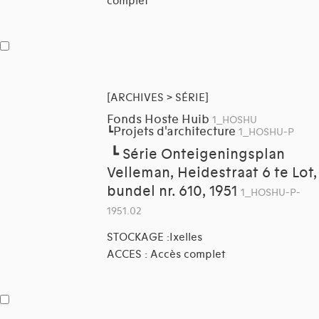
complet
[ARCHIVES > SÉRIE]
Fonds Hoste Huib
1_HOSHU
Projets d'architecture
┗
1_HOSHU-P
┗
Série Onteigeningsplan
Velleman, Heidestraat 6 te Lot,
bundel nr. 610, 1951
1_HOSHU-P-
1951.02
STOCKAGE :Ixelles
ACCES : Accès complet