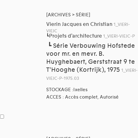
[ARCHIVES > SÉRIE]
Vierin Jacques en Christian
1_VIERI-
VIEJC
Projets d'architecture
┗
1_VIERI-VIEJC-P
┗
Série Verbouwing Hofstede
voor mr. en mevr. B.
Huyghebaert, Gerststraat 9 te
T'Hooghe (Kortrijk), 1975
1_VIERI-
VIEJC-P-1975.03
STOCKAGE :Ixelles
ACCES : Accès complet, Autorisé