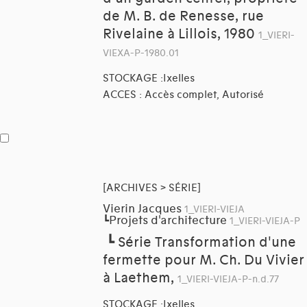
de M. B. de Renesse, rue
Rivelaine à Lillois, 1980
1_VIERI-
VIEXA-P-1980.01
STOCKAGE :Ixelles
ACCES : Accès complet, Autorisé
[ARCHIVES > SÉRIE]
Vierin Jacques
1_VIERI-VIEJA
Projets d'architecture
┗
1_VIERI-VIEJA-P
┗
Série Transformation d'une
fermette pour M. Ch. Du Vivier
à Laethem,
1_VIERI-VIEJA-P-n.d.77
STOCKAGE :Ixelles