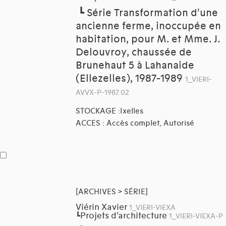
┗
Série Transformation d'une
ancienne ferme, inoccupée en
habitation, pour M. et Mme. J.
Delouvroy, chaussée de
Brunehaut 5 à Lahanaide
(Ellezelles), 1987-1989
1_VIERI-
AVVX-P-1987.02
STOCKAGE :Ixelles
ACCES : Accès complet, Autorisé
[ARCHIVES > SÉRIE]
Viérin Xavier
1_VIERI-VIEXA
Projets d'architecture
┗
1_VIERI-VIEXA-P