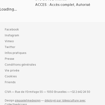
ACCES : Accès complet, Autorisé
Loading...
Collection
Facebook
TOUT (12)
Instagram
Archives (12)
Vimeo
Twitter
Typologies documents
Infos pratiques
Séries (activités) (1)
Presse
Domaines thématiques
Conditions générales
03-architecture artisanale et industrielle (11)
Vie privée
04-architecture commerciale et de services (13)
Cookies
05-architecture de l'administration et vie publique (10)
Friends
06-architecture fiscale et financière (6)
07-architecture judiciaire, pénitentiaire, police (2)
CIVA — Rue de l’Ermitage 55 — 1050 Bruxelles — +32 2 642 24 50
08-architecture militaire (1)
09-architecture hospitalière, assistance et protection socia
Design
pleaseletmedesign
—
déployé par Idéesculture avec
(8)
CollectiveAccess