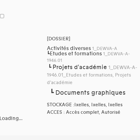
[DOSSIER]
Activités diverses
1_DEWVA-A
Etudes et formations
┗
1_DEWVA-A-
1946.01
Projets d'académie
┗
1_DEWVA-A-
1946.01_Etudes et formations, Projets
d'académie
┗
Documents graphiques
STOCKAGE :Ixelles, Ixelles, Ixelles
ACCES : Accès complet, Autorisé
Loading...