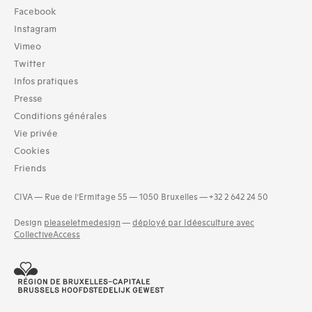
Collection
Facebook
TOUT (3)
Instagram
Archives (3)
Vimeo
Twitter
Typologies documents
Infos pratiques
Séries (activités) (1)
Presse
Domaines thématiques
Conditions générales
01-architecture domestique (7)
Vie privée
03-architecture artisanale et industrielle (7)
Cookies
04-architecture commerciale et de services (7)
Friends
05-architecture de l'administration et vie publique (5)
06-architecture fiscale et financière (2)
CIVA — Rue de l’Ermitage 55 — 1050 Bruxelles — +32 2 642 24 50
08-architecture militaire (1)
09-architecture hospitalière, assistance et protection socia
Design
pleaseletmedesign
—
déployé par Idéesculture avec
(5)
CollectiveAccess
and 9 more