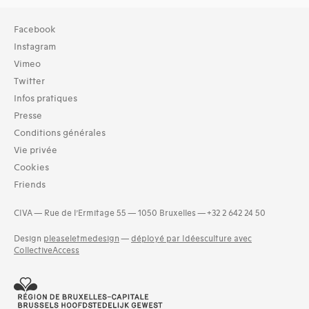
Collection
Facebook
TOUT (26)
Instagram
Archives (26)
Vimeo
Twitter
Domaines thématiques
Infos pratiques
01-architecture domestique (28)
02-architecture agricole (4)
Presse
03-architecture artisanale et industrielle (3)
Conditions générales
04-architecture commerciale et de services (10)
Vie privée
05-architecture de l'administration et vie publique (8)
Cookies
06-architecture fiscale et financière (1)
Friends
07-architecture judiciaire, pénitentiaire, police (1)
and 17 more
CIVA — Rue de l’Ermitage 55 — 1050 Bruxelles — +32 2 642 24 50
Design
pleaseletmedesign
—
déployé par Idéesculture avec
CollectiveAccess