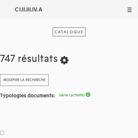
C I.II.III.IV. A
III
CATALOGUE
747 résultats
MODIFIER LA RECHERCHE
Typologies documents:
Série (activité)