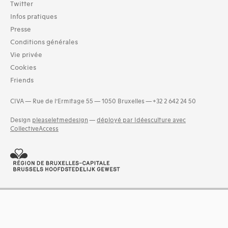
Twitter
Typologies documents
Infos pratiques
Séries (activités) (10)
Presse
Domaines thématiques
Conditions générales
01-architecture domestique (242)
Vie privée
02-architecture agricole (14)
Cookies
03-architecture artisanale et industrielle (89)
Friends
05-architecture de l'administration et vie publique (97)
06-architecture fiscale et financière (36)
CIVA — Rue de l’Ermitage 55 — 1050 Bruxelles — +32 2 642 24 50
07-architecture judiciaire, pénitentiaire, police (4)
08-architecture militaire (9)
Design
pleaseletmedesign
—
déployé par Idéesculture avec
and 13 more
CollectiveAccess