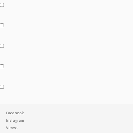
Collection
Facebook
TOUT (268)
Instagram
Archives (269)
Vimeo