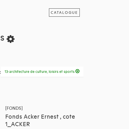
CATALOGUE
ts
:
13-architecture de culture, loisirs et sports
[FONDS]
Fonds Acker Ernest , cote
1_ACKER