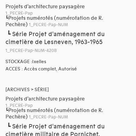
Projets d'architecture paysagère
1_PECRE-Pap
Projets numérotés (numérotation de R.
┗
Pechère)
1_PECRE-Pap-NUM
┗
Série Projet d'aménagement du
cimetière de Lesneven, 1963-1965
1_PECRE-Pap-NUM-420B
STOCKAGE :Ixelles
ACCES : Accès complet, Autorisé
[ARCHIVES > SÉRIE]
Projets d'architecture paysagère
1_PECRE-Pap
Projets numérotés (numérotation de R.
┗
Pechère)
1_PECRE-Pap-NUM
┗
Série Projet d'aménagement du
cimetière militaire de Pornichet,