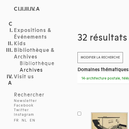
C I.II.III.IV. A
Expositions &
32 résultat
Événements
Kids
Bibliothèque &
Archives
MODIFIER LA RECHERCHE
Bibliothèque
Archives
Domaines thématiques
Visit us
14-architecture postale, té
Rechercher
Newsletter
Facebook
Twitter
Instagram
FR
NL
EN