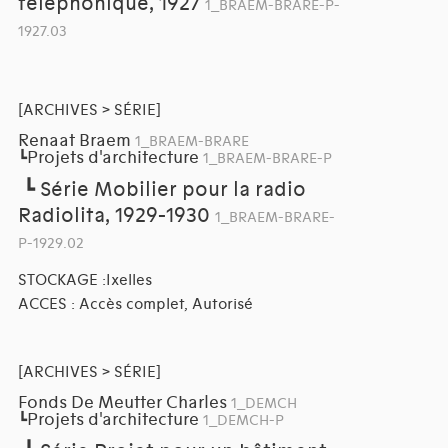
téléphonique, 1927
1_BRAEM-BRARE-P-
1927.03
[ARCHIVES > SÉRIE]
Renaat Braem
1_BRAEM-BRARE
Projets d'architecture
┗
1_BRAEM-BRARE-P
┗
Série Mobilier pour la radio
Radiolita, 1929-1930
1_BRAEM-BRARE-
P-1929.02
STOCKAGE :Ixelles
ACCES : Accès complet, Autorisé
[ARCHIVES > SÉRIE]
Fonds De Meutter Charles
1_DEMCH
Projets d'architecture
┗
1_DEMCH-P