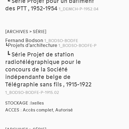
┗
Série Projet pour un bâtiment
des PTT , 1952-1954
1_DEMCH-P-1952.04
[ARCHIVES > SÉRIE]
Fernand Bodson
1_BODSO-BODFE
Projets d'architecture
┗
1_BODSO-BODFE-P
┗
Série Projet de station
radiotélégraphique pour le
concours de la Société
indépendante belge de
Télégraphie sans fils , 1915-1922
1_BODSO-BODFE-P-1915.02
STOCKAGE :Ixelles
ACCES : Accès complet, Autorisé