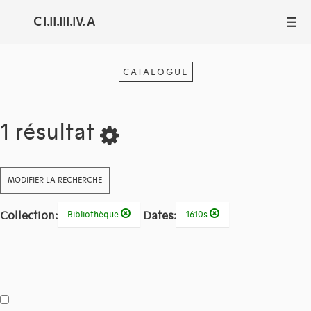
C I.II.III.IV. A
III
CATALOGUE
1 résultat
MODIFIER LA RECHERCHE
Collection:
Dates:
Bibliothèque
1610s