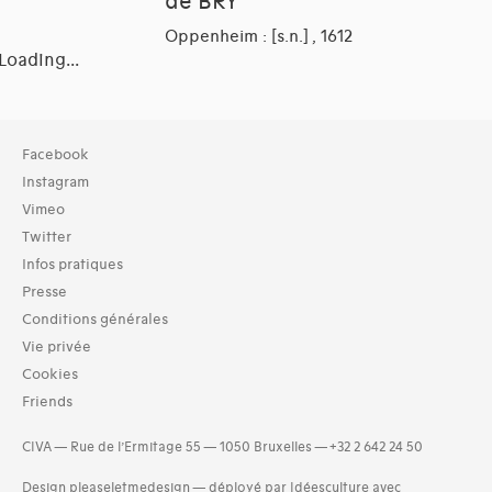
de BRY
Oppenheim : [s.n.] , 1612
Loading...
Facebook
Instagram
Vimeo
Twitter
Infos pratiques
Presse
Conditions générales
Vie privée
Cookies
Friends
CIVA — Rue de l’Ermitage 55 — 1050 Bruxelles — +32 2 642 24 50
Design
pleaseletmedesign
—
déployé par Idéesculture avec