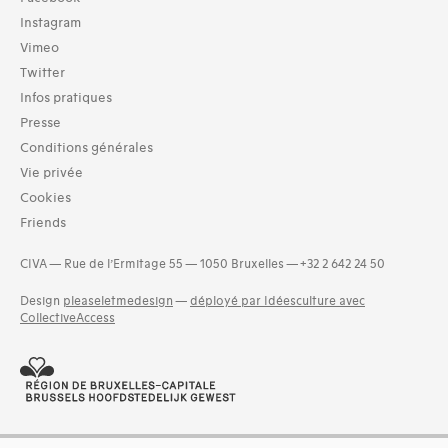
TOUT (45)
Instagram
Vimeo
Typologies documents
Twitter
Livres (45)
Infos pratiques
Dates
Presse
1860 (5)
Conditions générales
1861 (4)
Vie privée
1862 (4)
Cookies
1863 (3)
Friends
1864 (6)
1865 (4)
CIVA — Rue de l’Ermitage 55 — 1050 Bruxelles — +32 2 642 24 50
1866 (3)
and 3 more
Design
pleaseletmedesign
—
déployé par Idéesculture avec
CollectiveAccess