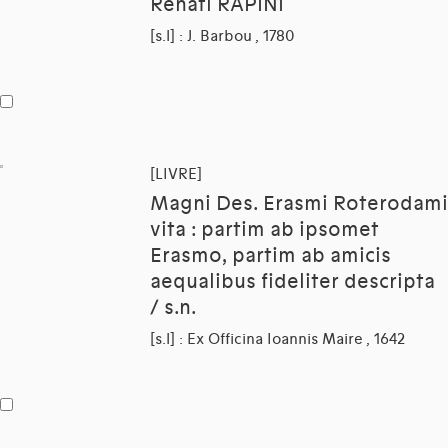
Renati RAPINI
[s.l] : J. Barbou , 1780
[LIVRE]
Magni Des. Erasmi Roterodami
vita : partim ab ipsomet
Erasmo, partim ab amicis
aequalibus fideliter descripta
/ s.n.
[s.l] : Ex Officina Ioannis Maire , 1642