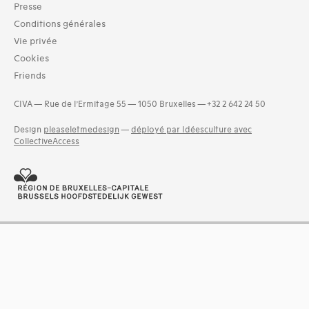
Presse
Néerlandais (1)
Conditions générales
Dates
Vie privée
990s (2)
Cookies
1580s (1)
Friends
1610s (2)
1640s (1)
CIVA — Rue de l’Ermitage 55 — 1050 Bruxelles — +32 2 642 24 50
1760s (2)
Design
pleaseletmedesign
—
déployé par Idéesculture avec
1780s (3)
CollectiveAccess
1850s (5)
and 2 more