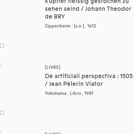
Kupffer fleissig gestochen zu
sehen seind / Johann Theodor
de BRY
Oppenheim : [s.n.] , 1612
[LIVRE]
De artificiali perspectiva : 1505
/ Jean Pèlerin Viator
Yokohama : Libro , 1981