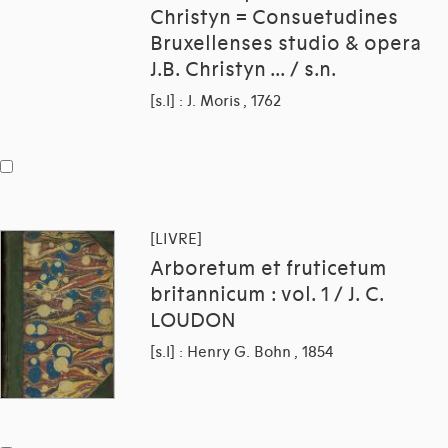
Christyn = Consuetudines
Bruxellenses studio & opera
J.B. Christyn ... / s.n.
[s.l] : J. Moris , 1762
[LIVRE]
Arboretum et fruticetum
britannicum : vol. 1 / J. C.
LOUDON
[s.l] : Henry G. Bohn , 1854