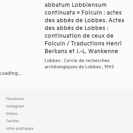
abbatum Lobbiensum
continuata = Folcuin : actes
des abbés de Lobbes. Actes
des abbés de Lobbes :
continuation de ceux de
Folcuin / Traductions Henri
Berkans et J.-L. Wankenne
Lobbes : Cercle de recherches
archéologiques de Lobbes , 1993
Loading...
Collection
Facebook
TOUT (15)
Instagram
Vimeo
Typologies documents
Twitter
Livres (15)
Infos pratiques
Langues