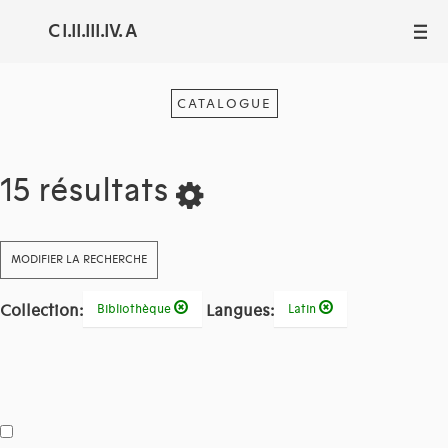
C I.II.III.IV. A
III
CATALOGUE
15 résultats
MODIFIER LA RECHERCHE
Collection:
Langues:
Bibliothèque
Latin