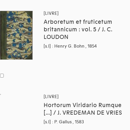
[LIVRE]
Arboretum et fruticetum
britannicum : vol. 5 / J. C.
LOUDON
[s.l] : Henry G. Bohn , 1854
[LIVRE]
Hortorum Viridario Rumque
[...] / J. VREDEMAN DE VRIES
[s.l] : P. Gallus , 1583