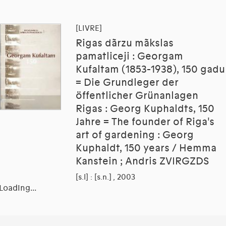
[LIVRE]
Rigas dãrzu mãkslas
pamatliceji : Georgam
Kufaltam (1853-1938), 150 gadu
= Die Grundleger der
öffentlicher Grünanlagen
Rigas : Georg Kuphaldts, 150
Jahre = The founder of Riga's
art of gardening : Georg
Kuphaldt, 150 years / Hemma
Kanstein ; Andris ZVIRGZDS
[s.l] : [s.n.] , 2003
Loading...