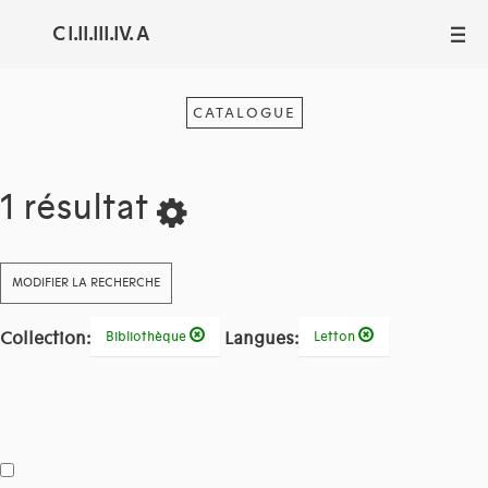
C I.II.III.IV. A
III
CATALOGUE
1 résultat
MODIFIER LA RECHERCHE
Collection:
Langues:
Bibliothèque
Letton