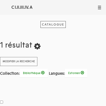
C I.II.III.IV. A
III
CATALOGUE
1 résultat
MODIFIER LA RECHERCHE
Collection:
Langues:
Bibliothèque
Estonien