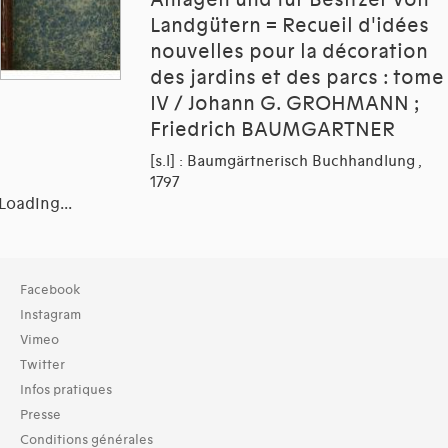
Anlagen und für Besitzer von
Landgütern = Recueil d'idées
nouvelles pour la décoration
des jardins et des parcs : tome
IV / Johann G. GROHMANN ;
Friedrich BAUMGARTNER
[s.l] : Baumgärtnerisch Buchhandlung ,
1797
Loading...
Collection
Facebook
TOUT (4)
Instagram
Bibliothèque (4)
Vimeo
Twitter
Typologies documents
Infos pratiques
Livres (4)
Presse
Dates
Conditions générales