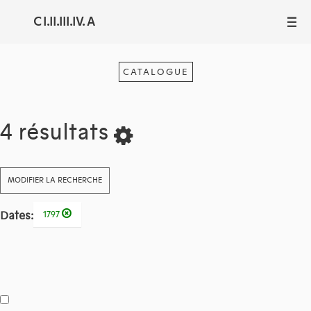
C I.II.III.IV. A
III
CATALOGUE
4 résultats
MODIFIER LA RECHERCHE
Dates:
1797