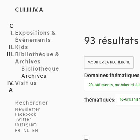
C I.II.III.IV. A
Expositions &
93 résultat
Événements
Kids
Bibliothèque &
Archives
MODIFIER LA RECHERCHE
Bibliothèque
Archives
Domaines thématiques
Visit us
20-bâtiments, mobilier et é
thématiques:
16-urbani
Rechercher
Newsletter
Facebook
Twitter
Instagram
FR
NL
EN