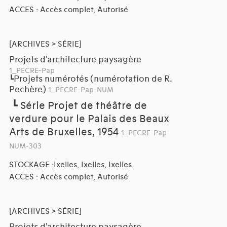
ACCES : Accès complet, Autorisé
[ARCHIVES > SÉRIE]
Projets d'architecture paysagère
1_PECRE-Pap
Projets numérotés (numérotation de R.
┗
Pechère)
1_PECRE-Pap-NUM
┗
Série Projet de théâtre de
verdure pour le Palais des Beaux
Arts de Bruxelles, 1954
1_PECRE-Pap-
NUM-303
STOCKAGE :Ixelles, Ixelles, Ixelles
ACCES : Accès complet, Autorisé
[ARCHIVES > SÉRIE]
Projets d'architecture paysagère