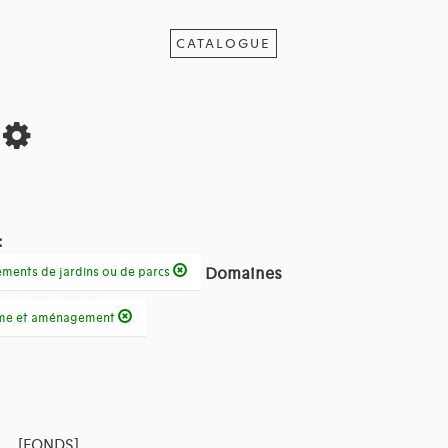
CATALOGUE
s
:
Domaines
léments de jardins ou de parcs
sme et aménagement
[FONDS]