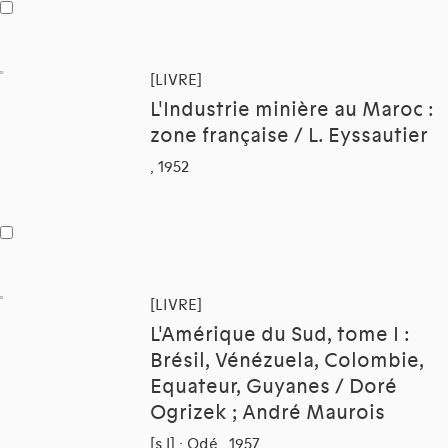
[LIVRE]
L'Industrie minière au Maroc :
zone française / L. Eyssautier
, 1952
[LIVRE]
L'Amérique du Sud, tome I :
Brésil, Vénézuela, Colombie,
Equateur, Guyanes / Doré
Ogrizek ; André Maurois
[s.l] : Odé , 1957