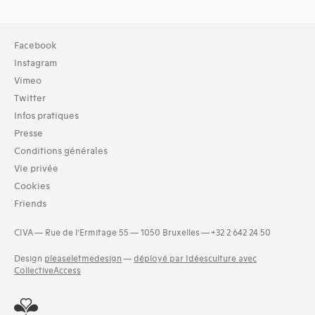
Collection
Facebook
TOUT (1013)
Instagram
Bibliothèque (1015)
Vimeo
Twitter
Typologies documents
Infos pratiques
Livres (1970)
Presse
Langues
Conditions générales
Danois (2)
Vie privée
Estonien (1)
Cookies
Finnois (1)
Friends
Hongrois (1)
(Non déterminé) (1)
CIVA — Rue de l’Ermitage 55 — 1050 Bruxelles — +32 2 642 24 50
Néerlandais (56)
Polonais (9)
Design
pleaseletmedesign
—
déployé par Idéesculture avec
and 3 more
CollectiveAccess
Dates
1950 (245)