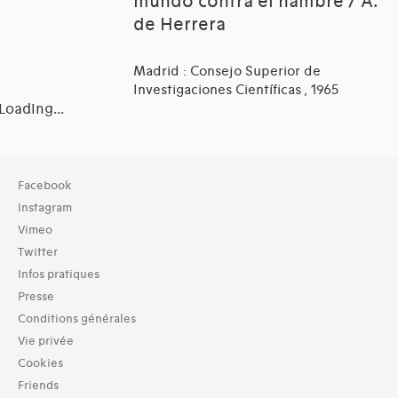
mundo contra el hambre / A.
de Herrera
Madrid : Consejo Superior de
Investigaciones Científicas , 1965
Loading...
Collection
Facebook
TOUT (1897)
Instagram
Bibliotheek (1898)
Vimeo
Twitter
Typologies documents
Infos pratiques
Boeken (3985)
Presse
Langues
Conditions générales
Deens (6)
Vie privée
Fins (1)
Cookies
Nederlands (103)
Friends
Noors (1)