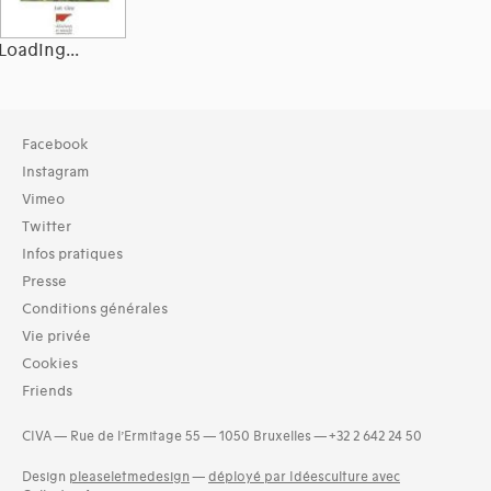
Loading...
Collection
Facebook
TOUT (2514)
Instagram
Bibliothèque (2537)
Vimeo
Twitter
Typologies documents
Infos pratiques
Livres (6787)
Presse
Langues
Conditions générales
Basque (1)
Vie privée
Catalan (7)
Cookies
Coréen (2)
Friends
Croate (1)
Créole (1)
CIVA — Rue de l’Ermitage 55 — 1050 Bruxelles — +32 2 642 24 50
Danois (2)
Estonien (1)
Design
pleaseletmedesign
—
déployé par Idéesculture avec