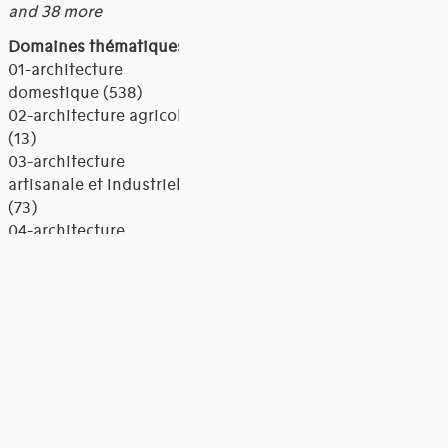
and 38 more
Domaines thématiques
01-architecture
domestique (538)
02-architecture agricole
(13)
03-architecture
artisanale et industrielle
(73)
04-architecture
commerciale et de
services (268)
05-architecture de
l'administration et vie
publique (56)
06-architecture fiscale et
financière (11)
07-architecture
judiciaire, pénitentiaire,