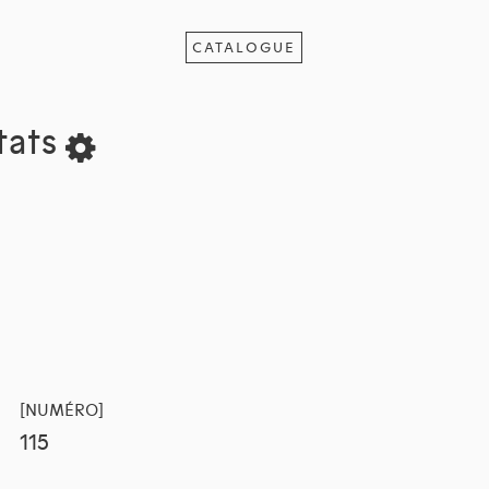
CATALOGUE
tats
[NUMÉRO]
115