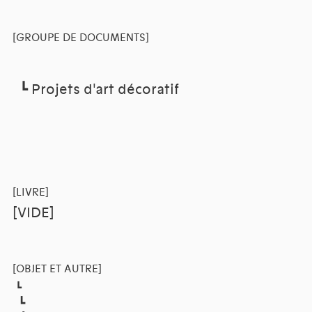
[GROUPE DE DOCUMENTS]
┗
Projets d'art décoratif
[LIVRE]
[VIDE]
[OBJET ET AUTRE]
┗
┗