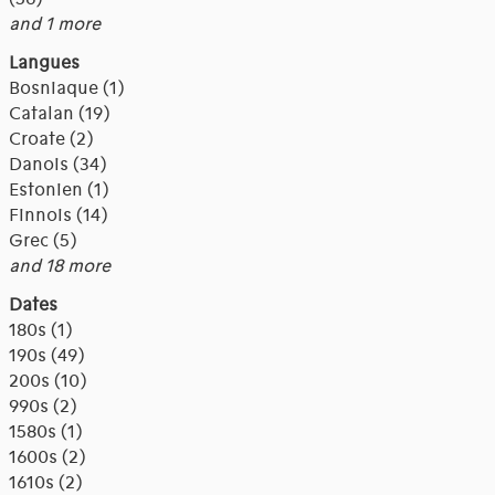
and 1 more
Langues
Bosniaque (1)
Catalan (19)
Croate (2)
Danois (34)
Estonien (1)
Finnois (14)
Grec (5)
and 18 more
Dates
180s (1)
190s (49)
200s (10)
990s (2)
1580s (1)
1600s (2)
1610s (2)