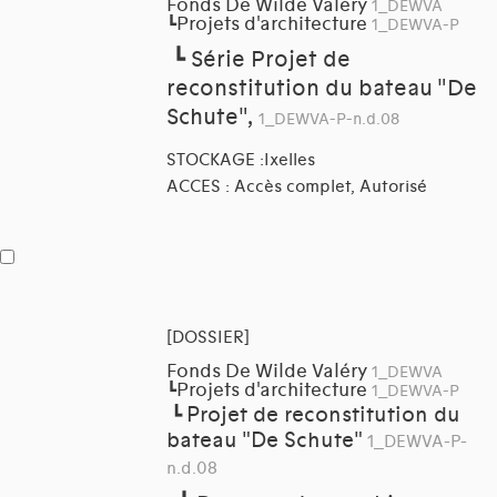
Fonds De Wilde Valéry
1_DEWVA
Projets d'architecture
┗
1_DEWVA-P
┗
Série Projet de
reconstitution du bateau "De
Schute",
1_DEWVA-P-n.d.08
STOCKAGE :Ixelles
ACCES : Accès complet, Autorisé
[DOSSIER]
Fonds De Wilde Valéry
1_DEWVA
Projets d'architecture
┗
1_DEWVA-P
Projet de reconstitution du
┗
bateau "De Schute"
1_DEWVA-P-
n.d.08