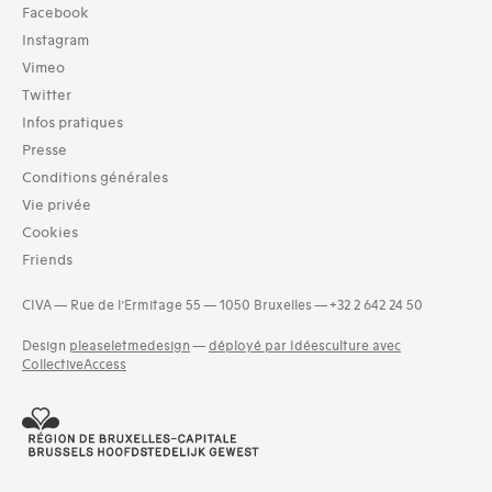
Collection
Facebook
TOUT (16)
Instagram
Archives (16)
Vimeo
Twitter
Typologies documents
Infos pratiques
Séries (activités) (2)
Presse
Domaines thématiques
Conditions générales
01-architecture domestique (34)
Vie privée
02-architecture agricole (9)
Cookies
03-architecture artisanale et industrielle (20)
Friends
04-architecture commerciale et de services (31)
05-architecture de l'administration et vie publique (26)
CIVA — Rue de l’Ermitage 55 — 1050 Bruxelles — +32 2 642 24 50
06-architecture fiscale et financière (9)
07-architecture judiciaire, pénitentiaire, police (4)
Design
pleaseletmedesign
—
déployé par Idéesculture avec
and 11 more
CollectiveAccess