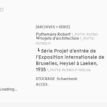
[ARCHIVES > SÉRIE]
Puttemans Robert
1_PUTTE-PUTRO
Projets d'architecture
┗
1_PUTTE-
PUTRO-P
┗
Série Projet d'entrée de
l'Exposition internationale de
Bruxelles, Heysel à Laeken,
1935
1_PUTTE-PUTRO-P-1935.06
STOCKAGE :Schaerbeek
ACCES :
Loading...