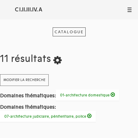
C I.II.III.IV. A
III
CATALOGUE
11 résultats
MODIFIER LA RECHERCHE
Domaines thématiques:
01-architecture domestique
Domaines thématiques:
07-architecture judiciaire, pénitentiaire, police