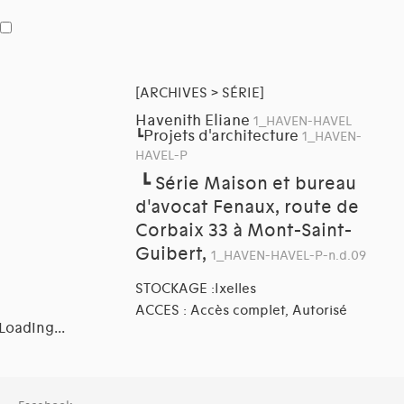
[ARCHIVES > SÉRIE]
Havenith Eliane
1_HAVEN-HAVEL
Projets d'architecture
┗
1_HAVEN-
HAVEL-P
┗
Série Maison et bureau
d'avocat Fenaux, route de
Corbaix 33 à Mont-Saint-
Guibert,
1_HAVEN-HAVEL-P-n.d.09
STOCKAGE :Ixelles
ACCES : Accès complet, Autorisé
Loading...