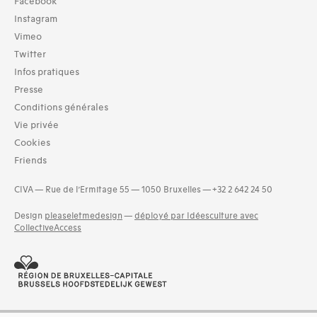
Collection
Facebook
TOUT (7)
Instagram
Archives (7)
Vimeo
Twitter
Domaines thématiques
Infos pratiques
02-architecture agricole (2)
03-architecture artisanale et industrielle (4)
Presse
04-architecture commerciale et de services (4)
Conditions générales
05-architecture de l'administration et vie publique (8)
Vie privée
06-architecture fiscale et financière (3)
Cookies
08-architecture militaire (1)
Friends
09-architecture hospitalière, assistance et protection socia
(6)
CIVA — Rue de l’Ermitage 55 — 1050 Bruxelles — +32 2 642 24 50
and 11 more
Design
pleaseletmedesign
—
déployé par Idéesculture avec
CollectiveAccess