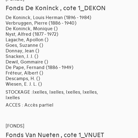
Fonds De Koninck , cote 1_DEKON
De Koninck, Louis Herman (1896 - 1984)
Verbruggen, Pierre (1886 - 1940)
De Koninck, Monique ()
Nyst, Alfred (1877 - 1972)
Lagache, Apollon ()
Goes, Suzanne ()
Donnay, Jean ()
Snacken, J. J. ()
Dewil, Gommaire ()
De Pape, Fernand (1886 - 1949)
Fréteur, Albert ()
Descamps, H. ()
Wiesen, E. J. L. ()
STOCKAGE :Ixelles, Ixelles, Ixelles, Ixelles,
Ixelles
ACCES : Accès partiel
[FONDS]
Fonds Van Nueten , cote 1_VNUET