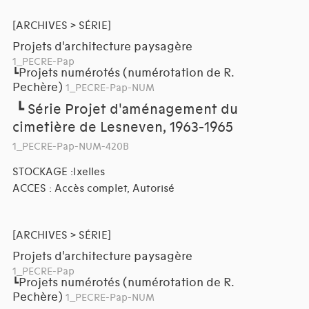
[ARCHIVES > SÉRIE]
Projets d'architecture paysagère
1_PECRE-Pap
Projets numérotés (numérotation de R.
┗
Pechère)
1_PECRE-Pap-NUM
┗
Série Projet d'aménagement du
cimetière de Lesneven, 1963-1965
1_PECRE-Pap-NUM-420B
STOCKAGE :Ixelles
ACCES : Accès complet, Autorisé
[ARCHIVES > SÉRIE]
Projets d'architecture paysagère
1_PECRE-Pap
Projets numérotés (numérotation de R.
┗
Pechère)
1_PECRE-Pap-NUM