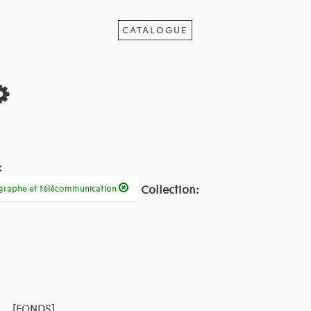
CATALOGUE
:
Collection:
légraphe et télécommunication
[FONDS]