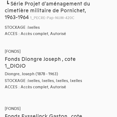
┗
Série Projet d'aménagement du
cimetière militaire de Pornichet,
1963-1964
1_PECRE-Pap-NUM-420C
STOCKAGE :Ixelles
ACCES : Accès complet, Autorisé
[FONDS]
Fonds Diongre Joseph , cote
1_DIOJO
Diongre, Joseph (1878 - 1963)
STOCKAGE :Ixelles, Ixelles, Ixelles, Ixelles
ACCES : Accès complet, Autorisé
[FONDS]
Fonds Eysselinck Gaston , cote