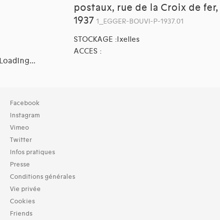
postaux, rue de la Croix de fer,
1937
1_EGGER-BOUVI-P-1937.01
STOCKAGE :Ixelles
ACCES :
Loading...
Collection
Facebook
TOUT (2)
Instagram
Archives (2)
Vimeo
Twitter
Domaines thématiques
Infos pratiques
01-architecture domestique (2)
02-architecture agricole (1)
Presse
04-architecture commerciale et de services (2)
Conditions générales
05-architecture de l'administration et vie publique (3)
Vie privée
07-architecture judiciaire, pénitentiaire, police (1)
Cookies
09-architecture hospitalière, assistance et protection socia
Friends