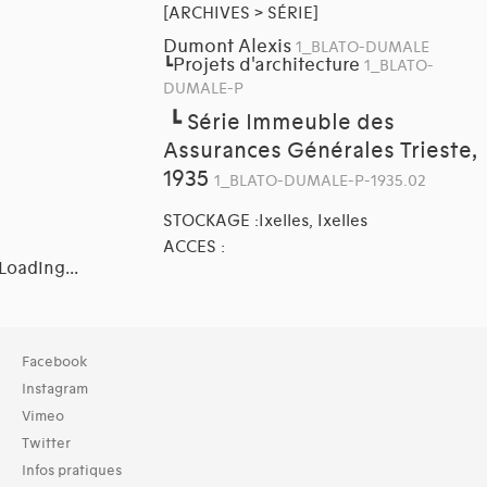
[ARCHIVES > SÉRIE]
Dumont Alexis
1_BLATO-DUMALE
Projets d'architecture
┗
1_BLATO-
DUMALE-P
┗
Série Immeuble des
Assurances Générales Trieste,
1935
1_BLATO-DUMALE-P-1935.02
STOCKAGE :Ixelles, Ixelles
ACCES :
Loading...
Collection
Facebook
TOUT (3)
Instagram
Archives (3)
Vimeo
Twitter
Domaines thématiques
Infos pratiques
01-architecture domestique (10)