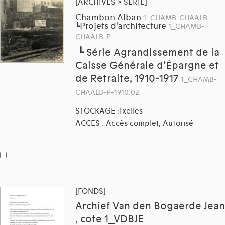
[ARCHIVES > SÉRIE]
Chambon Alban
1_CHAMB-CHAALB
Projets d'architecture
┗
1_CHAMB-
CHAALB-P
┗
Série Agrandissement de la
Caisse Générale d’Épargne et
de Retraite, 1910-1917
1_CHAMB-
CHAALB-P-1910.02
STOCKAGE :Ixelles
ACCES : Accès complet, Autorisé
[FONDS]
Archief Van den Bogaerde Jean
, cote 1_VDBJE