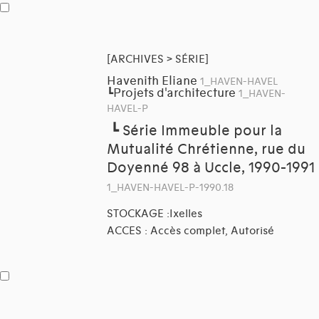
[ARCHIVES > SÉRIE]
Havenith Eliane
1_HAVEN-HAVEL
Projets d'architecture
┗
1_HAVEN-
HAVEL-P
┗
Série Immeuble pour la
Mutualité Chrétienne, rue du
Doyenné 98 à Uccle, 1990-1991
1_HAVEN-HAVEL-P-1990.18
STOCKAGE :Ixelles
ACCES : Accès complet, Autorisé