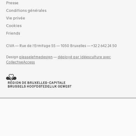
03-architecture artisanale et industrielle (7)
Presse
04-architecture commerciale et de services (9)
Conditions générales
05-architecture de l'administration et vie publique (8)
Vie privée
07-architecture judiciaire, pénitentiaire, police (1)
Cookies
08-architecture militaire (4)
Friends
10-architecture commémorative, funéraire et votive (6)
and 10 more
CIVA — Rue de l’Ermitage 55 — 1050 Bruxelles — +32 2 642 24 50
Design
pleaseletmedesign
—
déployé par Idéesculture avec
CollectiveAccess