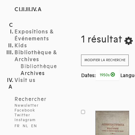
C I.II.III.IV. A
Expositions &
1 résultat
Événements
Kids
Bibliothèque &
Archives
MODIFIER LA RECHERCHE
Bibliothèque
Archives
Dates:
Langu
1950s
Visit us
Rechercher
Newsletter
Facebook
Twitter
Instagram
FR
NL
EN