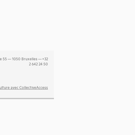
e 55 — 1050 Bruxelles — +32
2 642 24 50
lture avec CollectiveAccess