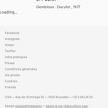
Gembloux : Duculot , 1977
Loading...
Collection
Facebook
TOUT (2966)
Instagram
Bibliothèque (2972)
Vimeo
Twitter
Typologies documents
Infos pratiques
Livres (6794)
Presse
Langues
Conditions générales
Bosniaque (1)
Vie privée
Catalan (8)
Cookies
Danois (9)
Friends
Finnois (8)
Grec (4)
CIVA — Rue de l’Ermitage 55 — 1050 Bruxelles — +32 2 642 24 50
Hongrois (4)
Malte (1)
Design
pleaseletmedesign
—
déployé par Idéesculture avec