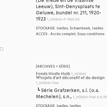
(De Vrede en de Vlaamse
Leeuw), Sint-Denysplaats te
Geluwe, bundel nr. 211, 1920-
1923
1_HOSHU-P-1920.03
STOCKAGE :Ixelles, Schaerbeek, Ixelles
ACCES : Accès complet, Sous conditions
[ARCHIVES > SÉRIE]
Fonds Hoste Huib
1_HOSHU
Projets d'art décoratif et de design
┗
1_HOSHU-Pad
┗
Série Grafzerken, s.l. (o.a.
Mechelen), s.n.,
1_HOSHU-Pad-n.d.39
STOCKAGE :Ixelles, Ixelles