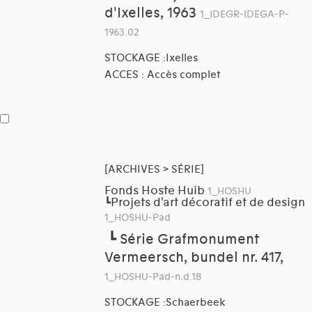
d'Ixelles, 1963
1_IDEGR-IDEGA-P-
1963.02
STOCKAGE :Ixelles
ACCES : Accès complet
[ARCHIVES > SÉRIE]
Fonds Hoste Huib
1_HOSHU
Projets d'art décoratif et de design
┗
1_HOSHU-Pad
┗
Série Grafmonument
Vermeersch, bundel nr. 417,
1_HOSHU-Pad-n.d.18
STOCKAGE :Schaerbeek