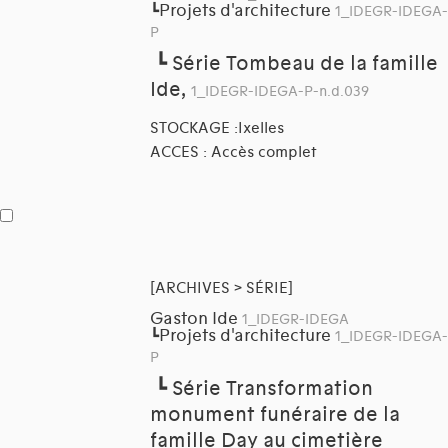
Projets d'architecture
┗
1_IDEGR-IDEGA-
P
┗
Série Tombeau de la famille
Ide,
1_IDEGR-IDEGA-P-n.d.039
STOCKAGE :Ixelles
ACCES : Accès complet
[ARCHIVES > SÉRIE]
Gaston Ide
1_IDEGR-IDEGA
Projets d'architecture
┗
1_IDEGR-IDEGA-
P
┗
Série Transformation
monument funéraire de la
famille Day au cimetière