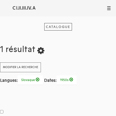
C I.II.III.IV. A
III
CATALOGUE
1 résultat
MODIFIER LA RECHERCHE
Langues:
Dates:
Slovaque
1950s