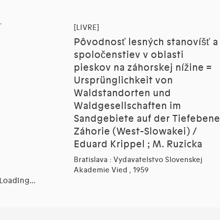
[LIVRE]
Pôvodnosť lesných stanovíšť a
spoločenstiev v oblasti
pieskov na záhorskej nížine =
Ursprünglichkeit von
Waldstandorten und
Waldgesellschaften im
Sandgebiete auf der Tiefebene
Záhorie (West-Slowakei) /
Eduard Krippel ; M. Ruzicka
Bratislava : Vydavatelstvo Slovenskej
Akademie Vied , 1959
Loading...