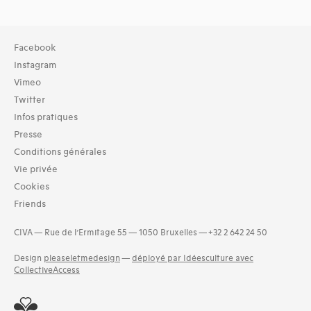
Collection
Facebook
TOUT (2966)
Instagram
Bibliothèque (2972)
Vimeo
Twitter
Typologies documents
Infos pratiques
Livres (6794)
Presse
Langues
Conditions générales
Bosniaque (1)
Vie privée
Catalan (8)
Cookies
Danois (9)
Friends
Finnois (8)
Grec (4)
CIVA — Rue de l’Ermitage 55 — 1050 Bruxelles — +32 2 642 24 50
Hongrois (4)
Malte (1)
Design
pleaseletmedesign
—
déployé par Idéesculture avec
and 9 more
CollectiveAccess
Dates