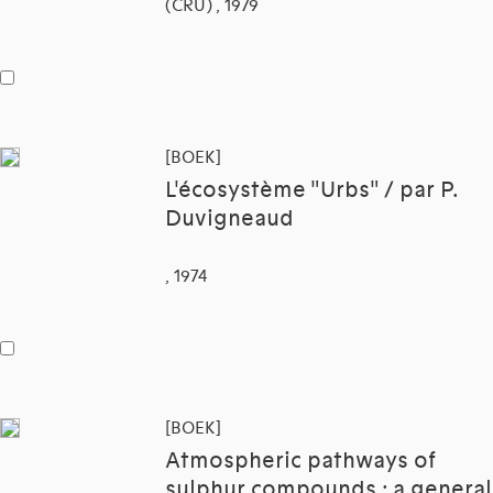
(CRU) , 1979
[BOEK]
L'écosystème "Urbs" / par P.
Duvigneaud
, 1974
[BOEK]
Atmospheric pathways of
sulphur compounds : a general