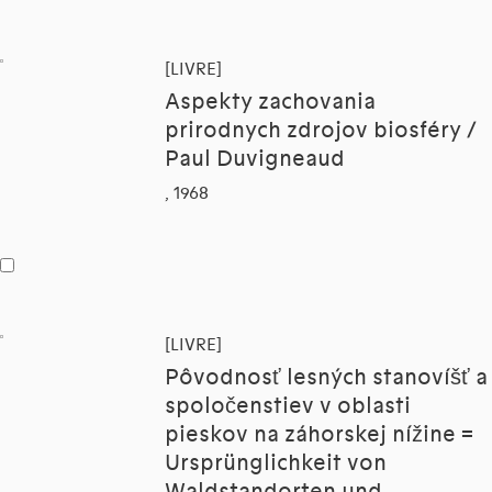
[LIVRE]
Aspekty zachovania
prirodnych zdrojov biosféry /
Paul Duvigneaud
, 1968
[LIVRE]
Pôvodnosť lesných stanovíšť a
spoločenstiev v oblasti
pieskov na záhorskej nížine =
Ursprünglichkeit von
Waldstandorten und