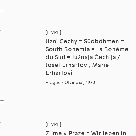
[LIVRE]
Jizni Cechy = Südböhmen =
South Bohemia = La Bohême
du Sud = Južnaja Čechija /
Josef Erhartovi, Marie
Erhartovi
Prague : Olympia , 1970
[LIVRE]
Zijme v Praze = Wir leben in