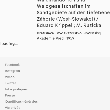
Waldgesellschaften im
Sandgebiete auf der Tiefebene
Záhorie (West-Slowakei) /
Eduard Krippel ; M. Ruzicka
Bratislava : Vydavatelstvo Slovenskej
Akademie Vied , 1959
Loading...
Collection
Facebook
TOUT (8)
Instagram
Vimeo
Typologies documents
Twitter
Livres (8)
Infos pratiques
Langues
Presse
Tchèque (3)
Conditions générales
Dates
Vie privée