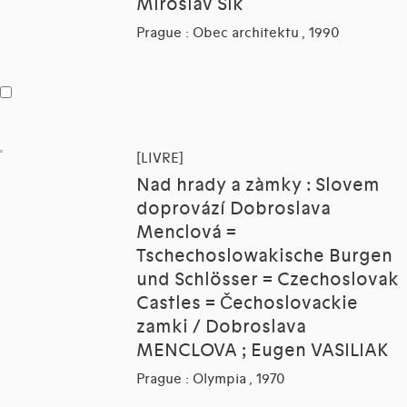
Miroslav Sik
Prague : Obec architektu , 1990
[LIVRE]
Nad hrady a zàmky : Slovem
doprovází Dobroslava
Menclová =
Tschechoslowakische Burgen
und Schlösser = Czechoslovak
Castles = Čechoslovackie
zamki / Dobroslava
MENCLOVA ; Eugen VASILIAK
Prague : Olympia , 1970