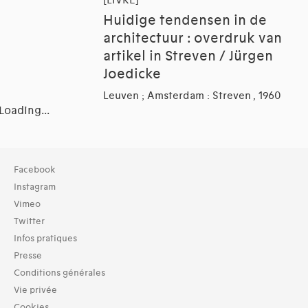
[LIVRE]
Huidige tendensen in de
architectuur : overdruk van
artikel in Streven / Jürgen
Joedicke
Leuven ; Amsterdam : Streven , 1960
Loading...
Collection
Facebook
TOUT (4)
Instagram
Bibliothèque (4)
Vimeo
Twitter
Typologies documents
Infos pratiques
Livres (8)
Presse
Dates
Conditions générales
1960s (7)
Vie privée
Cookies