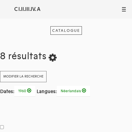
C I.II.III.IV. A
III
CATALOGUE
8 résultats
MODIFIER LA RECHERCHE
Dates:
Langues:
1960
Néerlandais