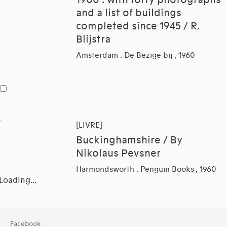
1900 : with forty photographs
and a list of buildings
completed since 1945 / R.
Blijstra
Amsterdam : De Bezige bij , 1960
[LIVRE]
Buckinghamshire / By
Nikolaus Pevsner
Harmondsworth : Penguin Books , 1960
Loading...
Collection
Facebook