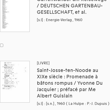
/ DEUTSCHEN GARTENBAU-
GESELLSCHAFT, et al.
[s.l] : Energie-Verlag , 1960
[LIVRE]
Saint-Josse-ten-Noode au
XIXe siècle : Promenade à
bâtons rompus / Yvonne Du
Jacquier ; préfacé par Me
Albert Guislain
[s.l] : [s.n.] , 1960 ( La Hulpe : P.-J. Dupuis )