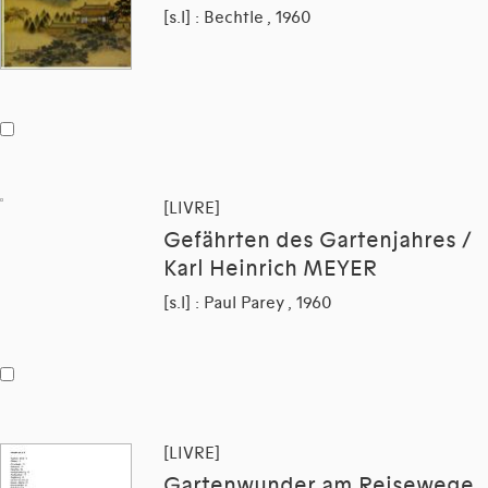
[s.l] : Bechtle , 1960
[LIVRE]
Gefährten des Gartenjahres /
Karl Heinrich MEYER
[s.l] : Paul Parey , 1960
[LIVRE]
Gartenwunder am Reisewege