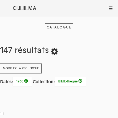
C I.II.III.IV. A
III
CATALOGUE
147 résultats
MODIFIER LA RECHERCHE
Dates:
Collection:
1960
Bibliothèque