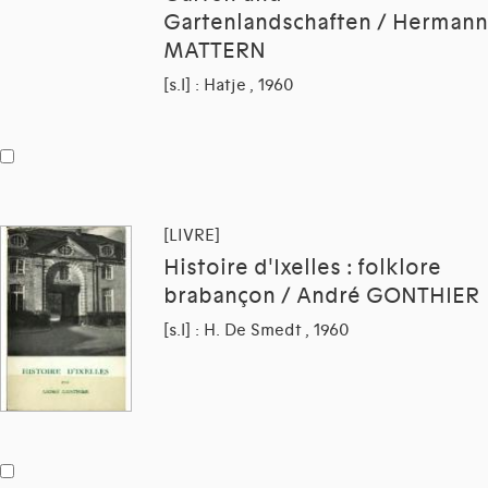
Gartenlandschaften / Hermann
MATTERN
[s.l] : Hatje , 1960
[LIVRE]
Histoire d'Ixelles : folklore
brabançon / André GONTHIER
[s.l] : H. De Smedt , 1960