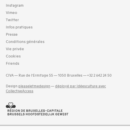
TOUT (147)
Instagram
Vimeo
Typologies documents
Twitter
Livres (147)
Infos pratiques
Langues
Presse
Danois (1)
Conditions générales
Néerlandais (4)
Vie privée
Polonais (1)
Cookies
Tchèque (1)
Friends
Dates
1960s (164)
CIVA — Rue de l’Ermitage 55 — 1050 Bruxelles — +32 2 642 24 50
Design
pleaseletmedesign
—
déployé par Idéesculture avec
CollectiveAccess