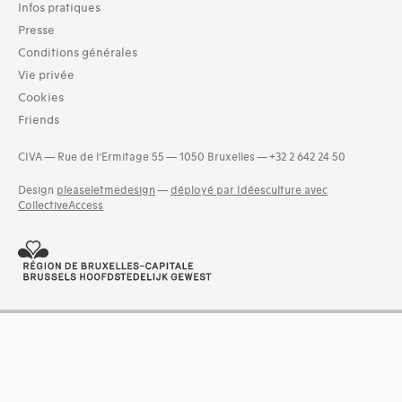
Infos pratiques
Livres (21)
Presse
Dates
Conditions générales
1810 (2)
Vie privée
1811 (2)
Cookies
1812 (2)
Friends
1813 (5)
1817 (2)
CIVA — Rue de l’Ermitage 55 — 1050 Bruxelles — +32 2 642 24 50
1818 (2)
1819 (6)
Design
pleaseletmedesign
—
déployé par Idéesculture avec
CollectiveAccess