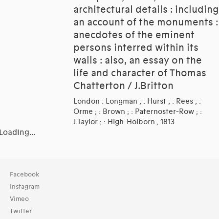
architectural details : including
an account of the monuments :
anecdotes of the eminent
persons interred within its
walls : also, an essay on the
life and character of Thomas
Chatterton / J.Britton
London : Longman ; : Hurst ; : Rees ; :
Orme ; : Brown ; : Paternoster-Row ; :
J.Taylor ; : High-Holborn , 1813
Loading...
Collection
Facebook
TOUT (10)
Instagram
Bibliothèque (10)
Vimeo
Twitter
Typologies documents