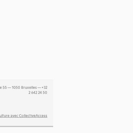
e 55 — 1050 Bruxelles — +32
2 642 24 50
lture avec CollectiveAccess