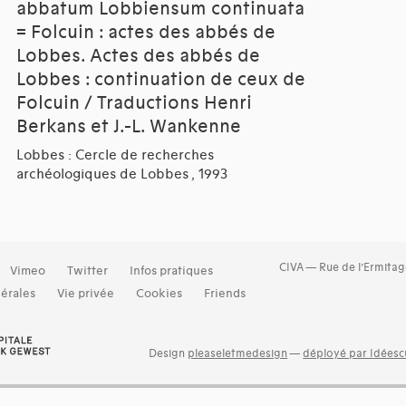
abbatum Lobbiensum continuata
= Folcuin : actes des abbés de
Lobbes. Actes des abbés de
Lobbes : continuation de ceux de
Folcuin / Traductions Henri
Berkans et J.-L. Wankenne
Lobbes : Cercle de recherches
archéologiques de Lobbes , 1993
CIVA — Rue de l’Ermitag
Vimeo
Twitter
Infos pratiques
érales
Vie privée
Cookies
Friends
Design
pleaseletmedesign
—
déployé par Idéescu