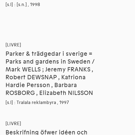
[s.l] : [s.n.] , 1998
[LIVRE]
Parker & trädgedar i sverige =
Parks and gardens in Sweden /
Mark WELLS ; Jeremy FRANKS ,
Robert DEWSNAP , Katriona
Hardie Persson , Barbara
ROSBORG , Elizabeth NILSSON
[s.l] : Tralala reklambyra , 1997
[LIVRE]
Beskrifning öfwer idéen och