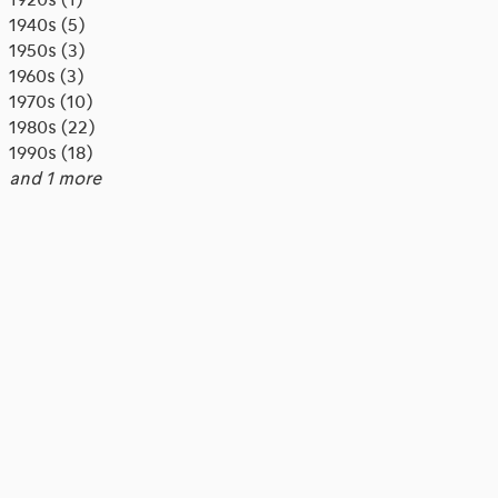
1920s (1)
1940s (5)
1950s (3)
1960s (3)
1970s (10)
1980s (22)
1990s (18)
and 1 more