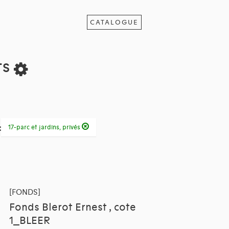
CATALOGUE
ts
:
17-parc et jardins, privés
[FONDS]
Fonds Blerot Ernest , cote
1_BLEER