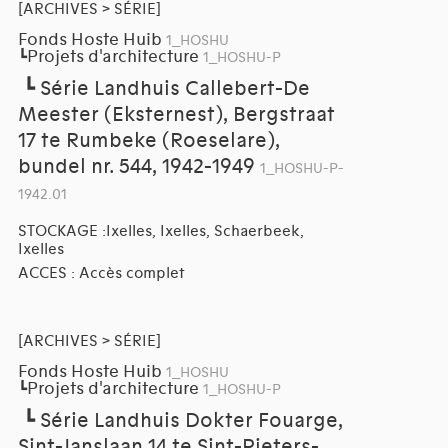
[ARCHIVES > SÉRIE]
Fonds Hoste Huib
1_HOSHU
Projets d'architecture
┗
1_HOSHU-P
┗
Série Landhuis Callebert-De
Meester (Eksternest), Bergstraat
17 te Rumbeke (Roeselare),
bundel nr. 544, 1942-1949
1_HOSHU-P-
1942.01
STOCKAGE :Ixelles, Ixelles, Schaerbeek,
Ixelles
ACCES : Accès complet
[ARCHIVES > SÉRIE]
Fonds Hoste Huib
1_HOSHU
Projets d'architecture
┗
1_HOSHU-P
┗
Série Landhuis Dokter Fouarge,
Sint-Janslaan 14 te Sint-Pieters-