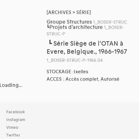
[ARCHIVES > SÉRIE]
Groupe Structures
1_BOSER-STRUC
Projets d'architecture
┗
1_BOSER-
STRUC-P
┗
Série Siège de l'OTAN à
Evere, Belgique., 1966-1967
1_BOSER-STRUC-P-1966.04
STOCKAGE :Ixelles
ACCES : Accès complet, Autorisé
Loading...
Collection
Facebook
TOUT (2)
Instagram
Archives (2)
Vimeo
Twitter
Domaines thématiques