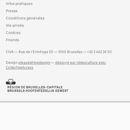
Infos pratiques
01-architecture domestique (7)
02-architecture agricole (1)
Presse
03-architecture artisanale et industrielle (6)
Conditions générales
04-architecture commerciale et de services (6)
Vie privée
06-architecture fiscale et financière (5)
Cookies
07-architecture judiciaire, pénitentiaire, police (2)
Friends
09-architecture hospitalière, assistance et protection socia
(5)
CIVA — Rue de l’Ermitage 55 — 1050 Bruxelles — +32 2 642 24 50
and 10 more
Design
pleaseletmedesign
—
déployé par Idéesculture avec
CollectiveAccess