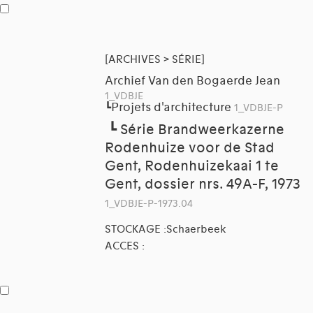
[ARCHIVES > SÉRIE]
Archief Van den Bogaerde Jean
1_VDBJE
Projets d'architecture
┗
1_VDBJE-P
┗
Série Brandweerkazerne
Rodenhuize voor de Stad
Gent, Rodenhuizekaai 1 te
Gent, dossier nrs. 49A-F, 1973
1_VDBJE-P-1973.04
STOCKAGE :Schaerbeek
ACCES :