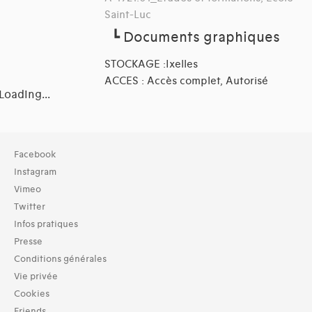
Saint-Luc
┗
Documents graphiques
STOCKAGE :Ixelles
ACCES : Accès complet, Autorisé
Loading...
Collection
Facebook
TOUT (2)
Instagram
Archives (2)
Vimeo
Twitter
Domaines thématiques
Infos pratiques
01-architecture domestique (6)
02-architecture agricole (1)
Presse
03-architecture artisanale et industrielle (6)
Conditions générales
04-architecture commerciale et de services (6)
Vie privée
05-architecture de l'administration et vie publique (5)
Cookies
07-architecture judiciaire, pénitentiaire, police (1)
Friends