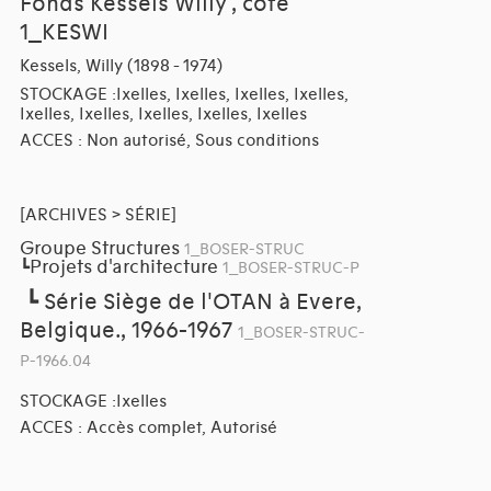
Fonds Kessels Willy , cote
1_KESWI
Kessels, Willy (1898 - 1974)
STOCKAGE :Ixelles, Ixelles, Ixelles, Ixelles,
Ixelles, Ixelles, Ixelles, Ixelles, Ixelles
ACCES : Non autorisé, Sous conditions
[ARCHIVES > SÉRIE]
Groupe Structures
1_BOSER-STRUC
Projets d'architecture
┗
1_BOSER-STRUC-P
┗
Série Siège de l'OTAN à Evere,
Belgique., 1966-1967
1_BOSER-STRUC-
P-1966.04
STOCKAGE :Ixelles
ACCES : Accès complet, Autorisé