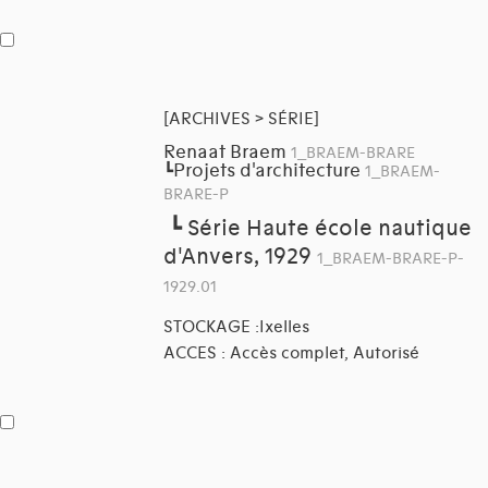
[ARCHIVES > SÉRIE]
Renaat Braem
1_BRAEM-BRARE
Projets d'architecture
┗
1_BRAEM-
BRARE-P
┗
Série Haute école nautique
d'Anvers, 1929
1_BRAEM-BRARE-P-
1929.01
STOCKAGE :Ixelles
ACCES : Accès complet, Autorisé