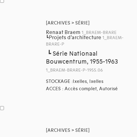
[ARCHIVES > SÉRIE]
Renaat Braem
1_BRAEM-BRARE
Projets d'architecture
┗
1_BRAEM-
BRARE-P
┗
Série Nationaal
Bouwcentrum, 1955-1963
1_BRAEM-BRARE-P-1955.06
STOCKAGE :Ixelles, Ixelles
ACCES : Accès complet, Autorisé
[ARCHIVES > SÉRIE]