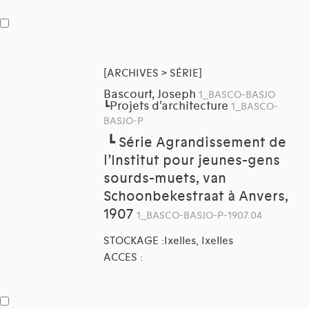
[ARCHIVES > SÉRIE]
Bascourt, Joseph
1_BASCO-BASJO
Projets d'architecture
┗
1_BASCO-
BASJO-P
┗
Série Agrandissement de
l’Institut pour jeunes-gens
sourds-muets, van
Schoonbekestraat à Anvers,
1907
1_BASCO-BASJO-P-1907.04
STOCKAGE :Ixelles, Ixelles
ACCES :