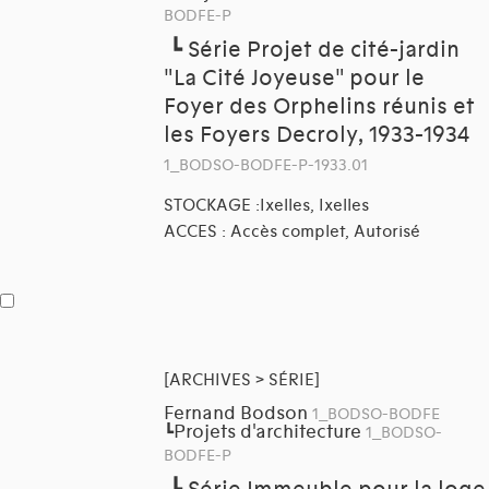
BODFE-P
┗
Série Projet de cité-jardin
"La Cité Joyeuse" pour le
Foyer des Orphelins réunis et
les Foyers Decroly, 1933-1934
1_BODSO-BODFE-P-1933.01
STOCKAGE :Ixelles, Ixelles
ACCES : Accès complet, Autorisé
[ARCHIVES > SÉRIE]
Fernand Bodson
1_BODSO-BODFE
Projets d'architecture
┗
1_BODSO-
BODFE-P