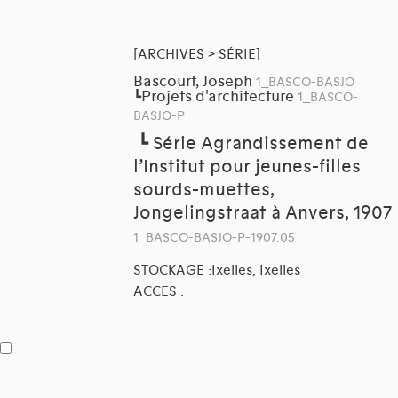
[ARCHIVES > SÉRIE]
Bascourt, Joseph
1_BASCO-BASJO
Projets d'architecture
┗
1_BASCO-
BASJO-P
┗
Série Agrandissement de
l’Institut pour jeunes-filles
sourds-muettes,
Jongelingstraat à Anvers, 1907
1_BASCO-BASJO-P-1907.05
STOCKAGE :Ixelles, Ixelles
ACCES :