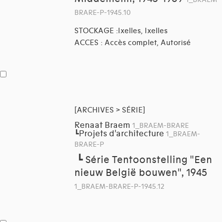
BRARE-P-1945.10
STOCKAGE :Ixelles, Ixelles
ACCES : Accès complet, Autorisé
[ARCHIVES > SÉRIE]
Renaat Braem
1_BRAEM-BRARE
Projets d'architecture
┗
1_BRAEM-
BRARE-P
┗
Série Tentoonstelling "Een
nieuw België bouwen", 1945
1_BRAEM-BRARE-P-1945.12