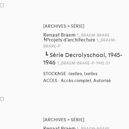
[ARCHIVES > SÉRIE]
Renaat Braem
1_BRAEM-BRARE
Projets d'architecture
┗
1_BRAEM-
BRARE-P
┗
Série Decrolyschool, 1945-
1946
1_BRAEM-BRARE-P-1945.01
STOCKAGE :Ixelles, Ixelles
ACCES : Accès complet, Autorisé
[ARCHIVES > SÉRIE]
Renaat Braem