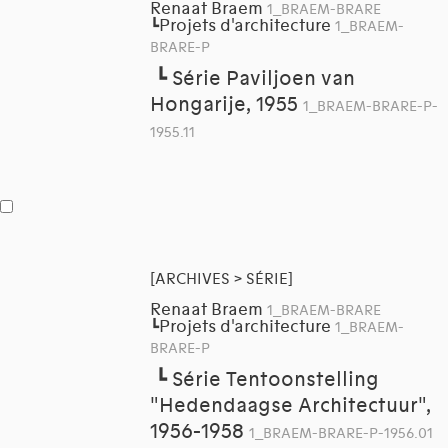
Renaat Braem
1_BRAEM-BRARE
Projets d'architecture
┗
1_BRAEM-
BRARE-P
┗
Série Paviljoen van
Hongarije, 1955
1_BRAEM-BRARE-P-
1955.11
[ARCHIVES > SÉRIE]
Renaat Braem
1_BRAEM-BRARE
Projets d'architecture
┗
1_BRAEM-
BRARE-P
┗
Série Tentoonstelling
"Hedendaagse Architectuur",
1956-1958
1_BRAEM-BRARE-P-1956.01