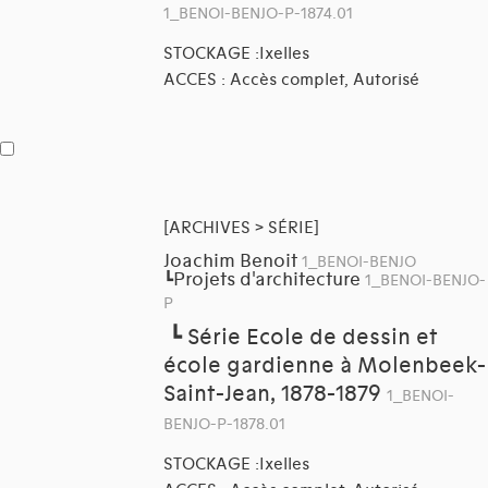
1_BENOI-BENJO-P-1874.01
STOCKAGE :Ixelles
ACCES : Accès complet, Autorisé
[ARCHIVES > SÉRIE]
Joachim Benoit
1_BENOI-BENJO
Projets d'architecture
┗
1_BENOI-BENJO-
P
┗
Série Ecole de dessin et
école gardienne à Molenbeek-
Saint-Jean, 1878-1879
1_BENOI-
BENJO-P-1878.01
STOCKAGE :Ixelles