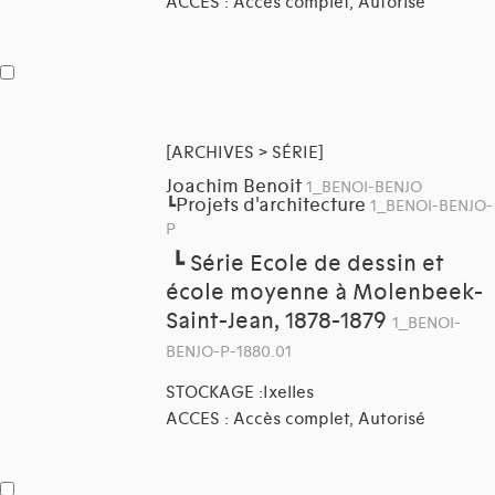
ACCES : Accès complet, Autorisé
[ARCHIVES > SÉRIE]
Joachim Benoit
1_BENOI-BENJO
Projets d'architecture
┗
1_BENOI-BENJO-
P
┗
Série Ecole de dessin et
école moyenne à Molenbeek-
Saint-Jean, 1878-1879
1_BENOI-
BENJO-P-1880.01
STOCKAGE :Ixelles
ACCES : Accès complet, Autorisé