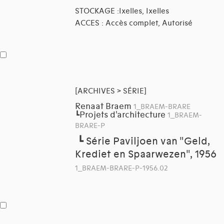
STOCKAGE :Ixelles, Ixelles
ACCES : Accès complet, Autorisé
[ARCHIVES > SÉRIE]
Renaat Braem
1_BRAEM-BRARE
Projets d'architecture
┗
1_BRAEM-
BRARE-P
┗
Série Paviljoen van "Geld,
Krediet en Spaarwezen", 1956
1_BRAEM-BRARE-P-1956.02