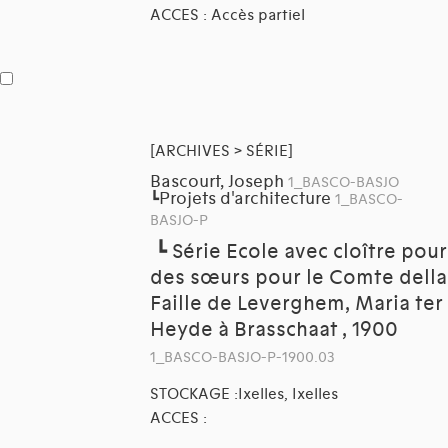
ACCES : Accès partiel
[ARCHIVES > SÉRIE]
Bascourt, Joseph
1_BASCO-BASJO
Projets d'architecture
┗
1_BASCO-
BASJO-P
┗
Série Ecole avec cloître pour
des sœurs pour le Comte della
Faille de Leverghem, Maria ter
Heyde à Brasschaat , 1900
1_BASCO-BASJO-P-1900.03
STOCKAGE :Ixelles, Ixelles
ACCES :