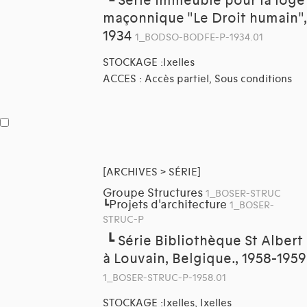
┗
Série Immeuble pour la loge
maçonnique "Le Droit humain",
1934
1_BODSO-BODFE-P-1934.01
STOCKAGE :Ixelles
ACCES : Accès partiel, Sous conditions
[ARCHIVES > SÉRIE]
Groupe Structures
1_BOSER-STRUC
Projets d'architecture
┗
1_BOSER-
STRUC-P
┗
Série Bibliothèque St Albert
à Louvain, Belgique., 1958-1959
1_BOSER-STRUC-P-1958.01
STOCKAGE :Ixelles, Ixelles