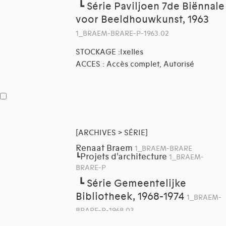
┗
Série Paviljoen 7de Biënnale
voor Beeldhouwkunst, 1963
1_BRAEM-BRARE-P-1963.02
STOCKAGE :Ixelles
ACCES : Accès complet, Autorisé
[ARCHIVES > SÉRIE]
Renaat Braem
1_BRAEM-BRARE
Projets d'architecture
┗
1_BRAEM-
BRARE-P
┗
Série Gemeentelijke
Bibliotheek, 1968-1974
1_BRAEM-
BRARE-P-1968.03