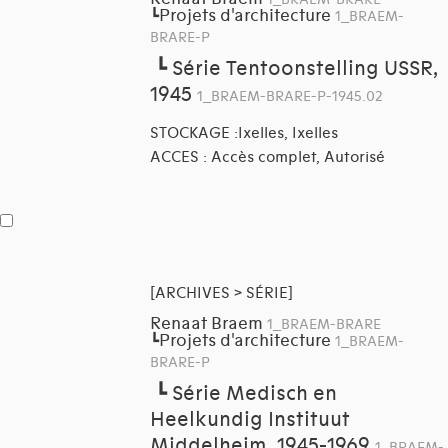
1_BRAEM-BRARE
Projets d'architecture
┗
1_BRAEM-
BRARE-P
┗
Série Tentoonstelling USSR,
1945
1_BRAEM-BRARE-P-1945.02
STOCKAGE :Ixelles, Ixelles
ACCES : Accès complet, Autorisé
[ARCHIVES > SÉRIE]
Renaat Braem
1_BRAEM-BRARE
Projets d'architecture
┗
1_BRAEM-
BRARE-P
┗
Série Medisch en
Heelkundig Instituut
Middelheim, 1945-1969
1_BRAEM-