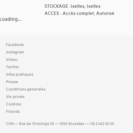
STOCKAGE :Ixelles, Ixelles
ACCES : Accès complet, Autorisé
Loading...
Collection
Facebook
TOUT (48)
Instagram
Archives (49)
Vimeo
Twitter
Typologies documents
Infos pratiques
Séries (activités) (35)
Presse
Domaines thématiques
Conditions générales
01-architecture domestique (16)
Vie privée
02-architecture agricole (3)
Cookies
03-architecture artisanale et industrielle (9)
Friends
04-architecture commerciale et de services (13)
05-architecture de l'administration et vie publique (9)
CIVA — Rue de l’Ermitage 55 — 1050 Bruxelles — +32 2 642 24 50
06-architecture fiscale et financière (3)