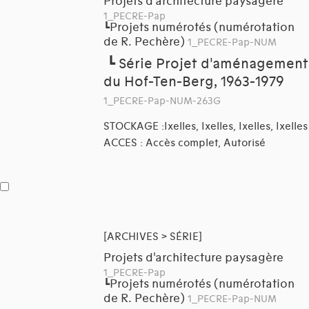
Projets d'architecture paysagère
1_PECRE-Pap
Projets numérotés (numérotation
┗
de R. Pechère)
1_PECRE-Pap-NUM
┗
Série Projet d'aménagement
du Hof-Ten-Berg, 1963-1979
1_PECRE-Pap-NUM-263G
STOCKAGE :Ixelles, Ixelles, Ixelles, Ixelles
ACCES : Accès complet, Autorisé
[ARCHIVES > SÉRIE]
Projets d'architecture paysagère
1_PECRE-Pap
Projets numérotés (numérotation
┗
de R. Pechère)
1_PECRE-Pap-NUM