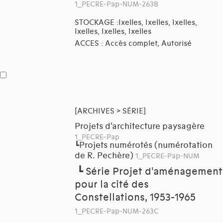
1_PECRE-Pap-NUM-263B
STOCKAGE :Ixelles, Ixelles, Ixelles,
Ixelles, Ixelles, Ixelles
ACCES : Accès complet, Autorisé
[ARCHIVES > SÉRIE]
Projets d'architecture paysagère
1_PECRE-Pap
Projets numérotés (numérotation
┗
de R. Pechère)
1_PECRE-Pap-NUM
┗
Série Projet d'aménagement
pour la cité des
Constellations, 1953-1965
1_PECRE-Pap-NUM-263C