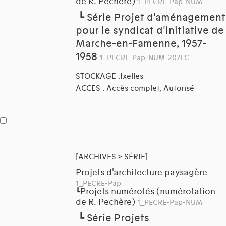
de R. Pechère)
1_PECRE-Pap-NUM
┗
Série Projet d'aménagement
pour le syndicat d'initiative de
Marche-en-Famenne, 1957-
1958
1_PECRE-Pap-NUM-207EC
STOCKAGE :Ixelles
ACCES : Accès complet, Autorisé
[ARCHIVES > SÉRIE]
Projets d'architecture paysagère
1_PECRE-Pap
Projets numérotés (numérotation
┗
de R. Pechère)
1_PECRE-Pap-NUM
┗
Série Projets