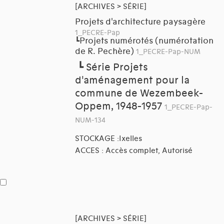
[ARCHIVES > SÉRIE]
Projets d'architecture paysagère
1_PECRE-Pap
Projets numérotés (numérotation
┗
de R. Pechère)
1_PECRE-Pap-NUM
┗
Série Projets
d'aménagement pour la
commune de Wezembeek-
Oppem, 1948-1957
1_PECRE-Pap-
NUM-134
STOCKAGE :Ixelles
ACCES : Accès complet, Autorisé
[ARCHIVES > SÉRIE]