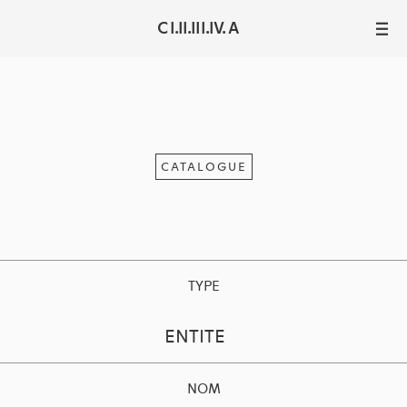
C I.II.III.IV. A
III
CATALOGUE
TYPE
ENTITE
NOM