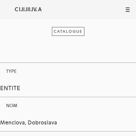
C I.II.III.IV. A
III
CATALOGUE
TYPE
ENTITE
NOM
Menclova, Dobroslava