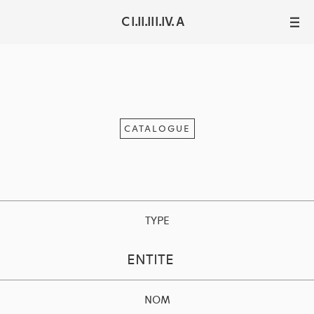
C I.II.III.IV. A
III
CATALOGUE
TYPE
ENTITE
NOM