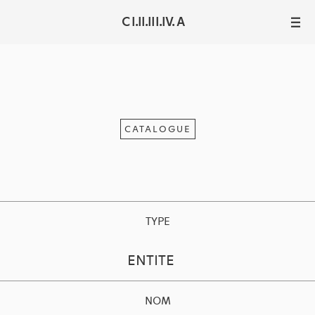
C I.II.III.IV. A
III
CATALOGUE
TYPE
ENTITE
NOM