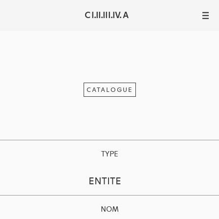
C I.II.III.IV. A
III
CATALOGUE
TYPE
ENTITE
NOM