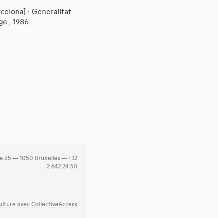
celona] : Generalitat
ge , 1986
e 55 — 1050 Bruxelles — +32
2 642 24 50
lture avec CollectiveAccess