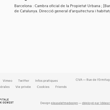
Barcelona : Cambra oficial de la Propietat Urbana ; [Bar
de Catalunya. Direcció general d'arquitectura i habitat
CIVA — Rue de l’Ermitag
Vimeo
Twitter
Infos pratiques
érales
Vie privée
Cookies
Friends
Design
pleaseletmedesign
—
déployé par Idéescu