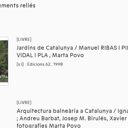
ments reliés
[LIVRE]
Jardins de Catalunya / Manuel RIBAS I P
VIDAL I PLA , Marta Povo
[s.l] : Edicions 62 , 1998
[LIVRE]
Arquitectura balneària a Catalunya / Ig
; Andreu Barbat, Josep M. Birulés, Xavier 
fotografies Marta Povo