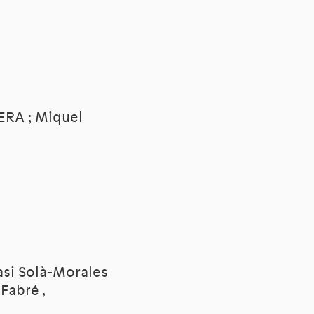
IERA ; Miquel
nasi Solà-Morales
Fabré ,