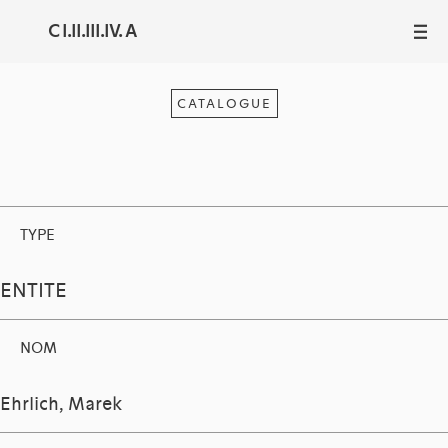
C I.II.III.IV. A
III
CATALOGUE
TYPE
ENTITE
NOM
Ehrlich, Marek