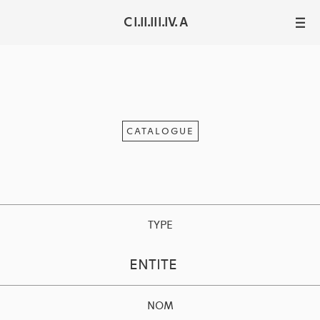
C I.II.III.IV. A
III
CATALOGUE
TYPE
ENTITE
NOM