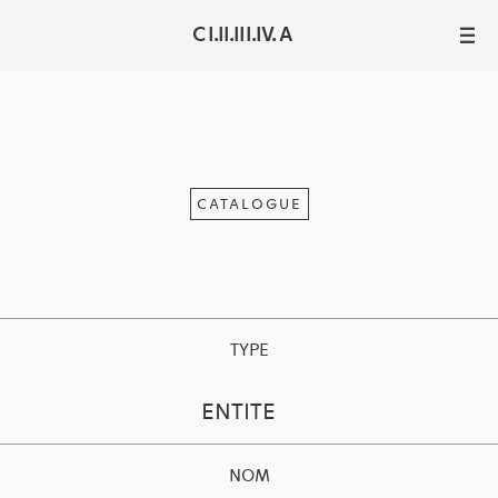
C I.II.III.IV. A
III
CATALOGUE
TYPE
ENTITE
NOM