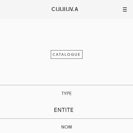
C I.II.III.IV. A
III
CATALOGUE
TYPE
ENTITE
NOM