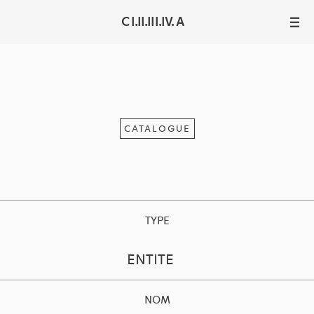
C I.II.III.IV. A
III
CATALOGUE
TYPE
ENTITE
NOM